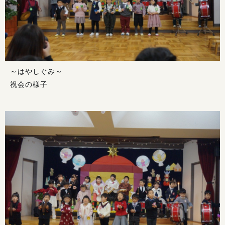
～はやしぐみ～
祝会の様子