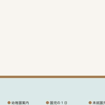
幼稚園案内
園児の１日
未就園