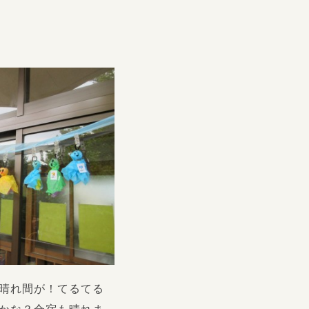
晴れ間が！てるてる