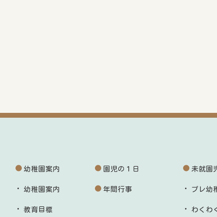
幼稚園案内
園児の１日
未就園
幼稚園案内
年間行事
プレ幼
教育目標
わくわ