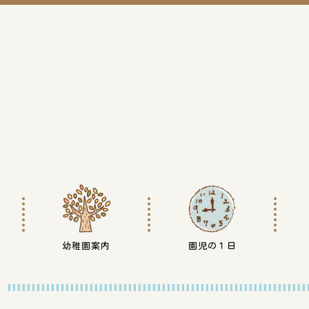
幼稚園案内
園児の１日